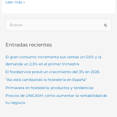
Leer más »
B
u
s
Entradas recientes
c
a
El gran consumo incrementa sus ventas un 5,6% y la
r
demanda un 2,3% en el primer trimestre
p
El foodservice prevé un crecimiento del 3% en 2026
o
“Así está cambiando la hostelería en España”
r
Primavera en hostelería: productos y tendencias
:
Precios de UNICASH: cómo aumentar la rentabilidad de
tu negocio