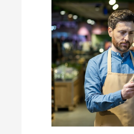
Productos
de
alimentación
profesional:
precios
bajos
garantizados