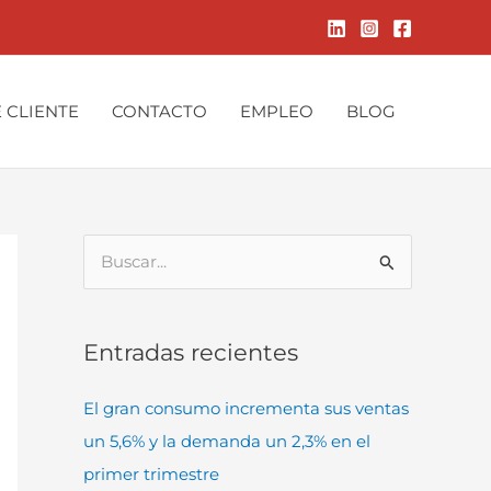
 CLIENTE
CONTACTO
EMPLEO
BLOG
B
u
s
Entradas recientes
c
a
El gran consumo incrementa sus ventas
r
un 5,6% y la demanda un 2,3% en el
p
primer trimestre