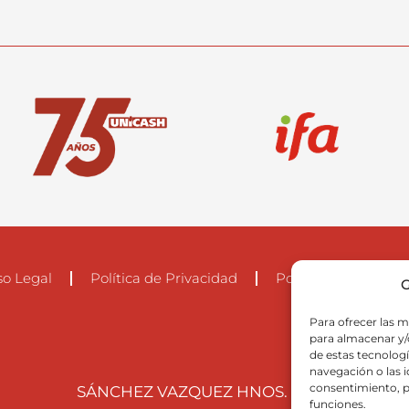
so Legal
Política de Privacidad
Política de cookies 
G
Para ofrecer las m
para almacenar y/o
de estas tecnolog
navegación o las id
consentimiento, p
SÁNCHEZ VAZQUEZ HNOS. S.A.U
funciones.