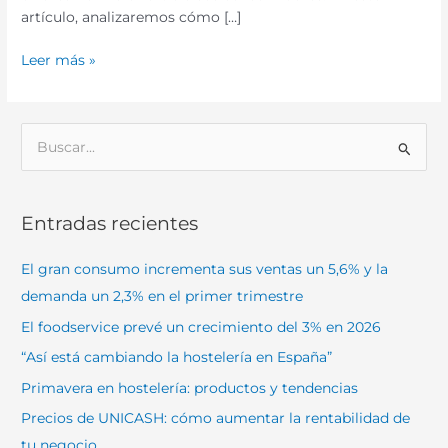
artículo, analizaremos cómo […]
Leer más »
B
u
s
Entradas recientes
c
a
El gran consumo incrementa sus ventas un 5,6% y la
r
demanda un 2,3% en el primer trimestre
p
El foodservice prevé un crecimiento del 3% en 2026
o
“Así está cambiando la hostelería en España”
r
Primavera en hostelería: productos y tendencias
:
Precios de UNICASH: cómo aumentar la rentabilidad de
tu negocio