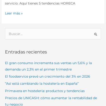
servicio. Aquí tienes 5 tendencias HORECA
Leer más »
B
u
s
Entradas recientes
c
a
El gran consumo incrementa sus ventas un 5,6% y la
r
demanda un 2,3% en el primer trimestre
p
El foodservice prevé un crecimiento del 3% en 2026
o
“Así está cambiando la hostelería en España”
r
Primavera en hostelería: productos y tendencias
:
Precios de UNICASH: cómo aumentar la rentabilidad de
tu negocio